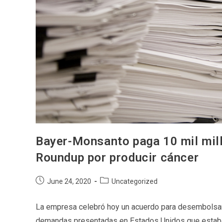
Bayer-Monsanto paga 10 mil mill
Roundup por producir cáncer
Post
Post
June 24, 2020
Uncategorized
published:
category:
La empresa celebró hoy un acuerdo para desembolsar 
demandas presentadas en Estados Unidos que estaban p