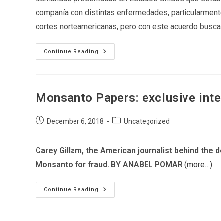
companía con distintas enfermedades, particularment
cortes norteamericanas, pero con este acuerdo busca "
Bayer-
Continue Reading
Monsanto
Paga
10
Mil
Millones
Para
Monsanto Papers: exclusive inte
Cerrar
Los
Juicios
Post
Post
Contra
December 6, 2018
Uncategorized
Roundup
published:
category:
Por
Producir
Cáncer
Carey Gillam, the American journalist behind th
Monsanto for fraud. BY ANABEL POMAR
(more…)
Monsanto
Continue Reading
Papers:
Exclusive
Interview
With