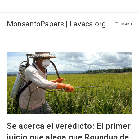
Skip
to
content
MonsantoPapers | Lavaca.org
Menu
Se acerca el veredicto: El primer
juicio que alega que Roundup de