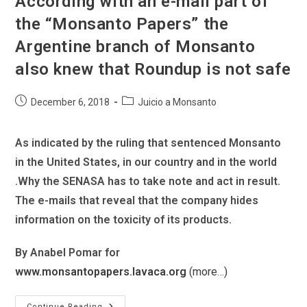
According with an e-mail part of
Wisner
Monsanto
the “Monsanto Papers” the
Volverá
A
Argentine branch of Monsanto
Ser
Condenado
also knew that Roundup is not safe
Post
Post
December 6, 2018
Juicio a Monsanto
published:
category:
As indicated by the ruling that sentenced Monsanto
in the United States, in our country and in the world
.Why the SENASA has to take note and act in result.
The e-mails that reveal that the company hides
information on the toxicity of its products.
By Anabel Pomar for
www.monsantopapers.lavaca.org
(more…)
According
Continue Reading