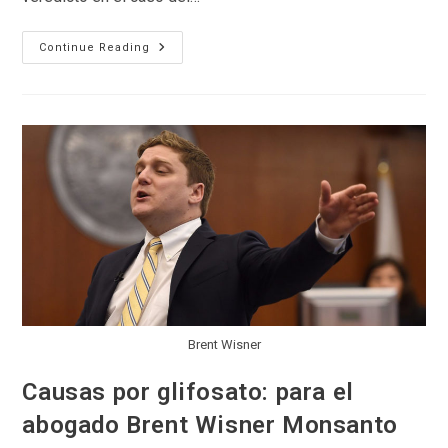
Habla
Continue Reading
La
Abogada
Del
Próximo
Juicio
Contra
Roundup
Por
Provocar
Cáncer
Brent Wisner
Causas por glifosato: para el
abogado Brent Wisner Monsanto