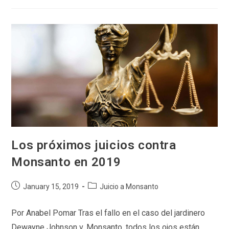
La
Periodista
Kate
Kelland,
De
Reuters,
Información
Para
Desacreditar
A
Un
Investigador
De
La
IARC
Los próximos juicios contra
Monsanto en 2019
Post
Post
January 15, 2019
Juicio a Monsanto
published:
category:
Por Anabel Pomar Tras el fallo en el caso del jardinero
Dewayne Johnson v. Monsanto, todos los ojos están