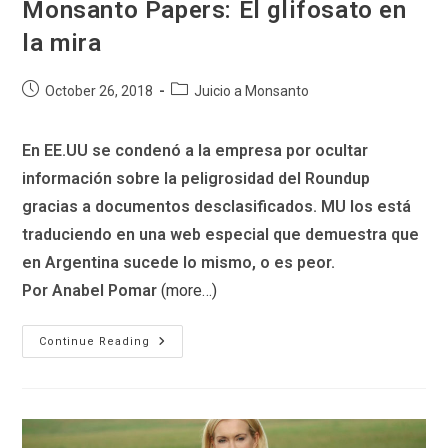
Monsanto Papers: El glifosato en
la mira
Post
Post
October 26, 2018
Juicio a Monsanto
published:
category:
En EE.UU se condenó a la empresa por ocultar
información sobre la peligrosidad del Roundup
gracias a documentos desclasificados. MU los está
traduciendo en una web especial que demuestra que
en Argentina sucede lo mismo, o es peor.
Por Anabel Pomar
(more…)
Monsanto
Continue Reading
Papers:
El
Glifosato
En
La
Mira