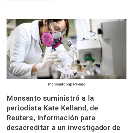
Culpable:
Segunda
Condena
Contra
El
Roundup
Por
Cancerígeno
monsantopapers-iarc
Monsanto suministró a la
periodista Kate Kelland, de
Reuters, información para
desacreditar a un investigador de