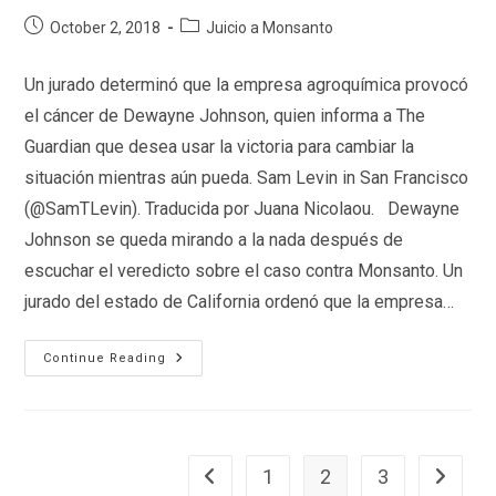
Post
Post
October 2, 2018
Juicio a Monsanto
published:
category:
Un jurado determinó que la empresa agroquímica provocó
el cáncer de Dewayne Johnson, quien informa a The
Guardian que desea usar la victoria para cambiar la
situación mientras aún pueda. Sam Levin in San Francisco
(@SamTLevin). Traducida por Juana Nicolaou. Dewayne
Johnson se queda mirando a la nada después de
escuchar el veredicto sobre el caso contra Monsanto. Un
jurado del estado de California ordenó que la empresa…
El
Continue Reading
Hombre
Que
Venció
A
Monsanto:
“Deben
Pagar
1
2
3
Go to the previous page
Go to th
Por