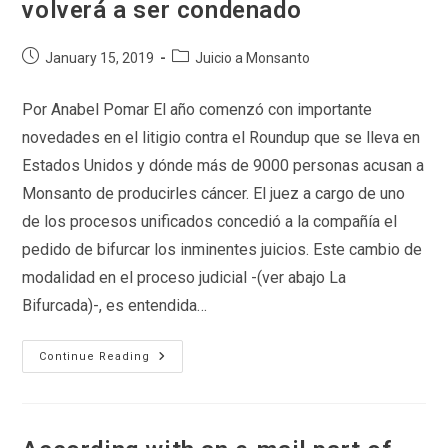
volverá a ser condenado
Post
Post
January 15, 2019
Juicio a Monsanto
published:
category:
Por Anabel Pomar El año comenzó con importante
novedades en el litigio contra el Roundup que se lleva en
Estados Unidos y dónde más de 9000 personas acusan a
Monsanto de producirles cáncer. El juez a cargo de uno
de los procesos unificados concedió a la compañía el
pedido de bifurcar los inminentes juicios. Este cambio de
modalidad en el proceso judicial -(ver abajo La
Bifurcada)-, es entendida…
Causas
Continue Reading
Por
Glifosato:
Para
El
Abogado
Brent