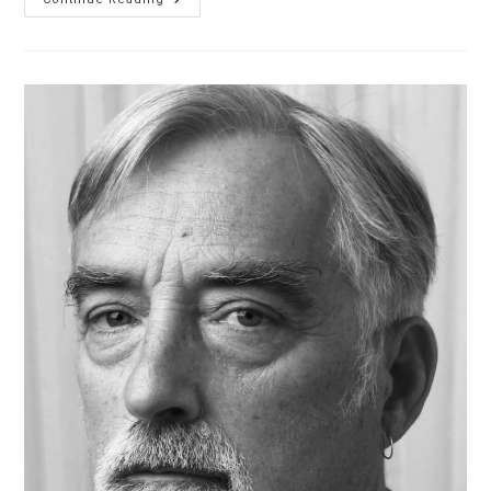
With
An
E-
Mail
Part
Of
The
“Monsanto
Papers”
The
Argentine
Branch
Of
Monsanto
Also
Knew
That
Roundup
Is
Not
Safe