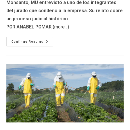
Monsanto, MU entrevistó a uno de los integrantes
del jurado que condenó a la empresa. Su relato sobre
un proceso judicial histórico.
POR ANABEL POMAR
(more…)
Juicio
Continue Reading
Al
Roundup:
Entrevista
Exclusiva
A
Uno
De
Los
Jurados
Que
Condenó
A
Monsanto