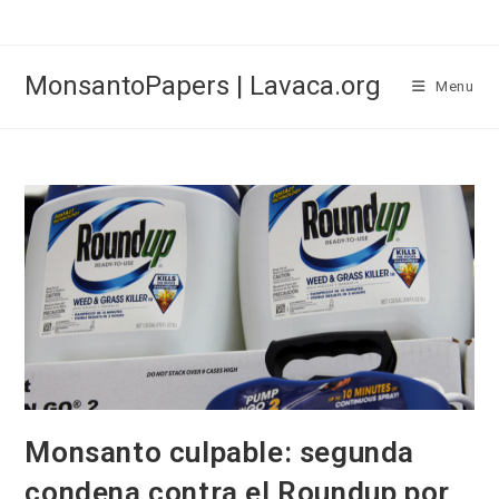
Skip
to
content
MonsantoPapers | Lavaca.org
Menu
Monsanto culpable: segunda
condena contra el Roundup por