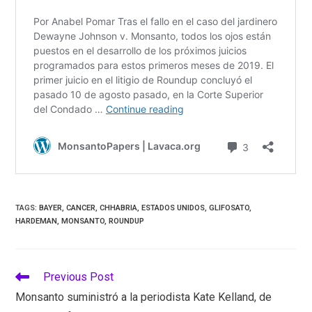
TAGS
:
BAYER
,
CANCER
,
CHHABRIA
,
ESTADOS UNIDOS
,
GLIFOSATO
,
HARDEMAN
,
MONSANTO
,
ROUNDUP
Read
Previous Post
more
Monsanto suministró a la periodista Kate Kelland, de
articles