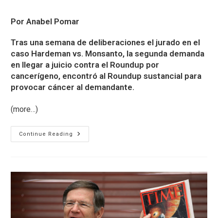
published:
category:
Por Anabel Pomar
Tras una semana de deliberaciones el jurado en el
caso Hardeman vs. Monsanto, la segunda demanda
en llegar a juicio contra el Roundup por
cancerígeno, encontró al Roundup sustancial para
provocar cáncer al demandante.
(more…)
Monsanto
Continue Reading
Culpable:
Segunda
Condena
Contra
El
Roundup
Por
Cancerígeno