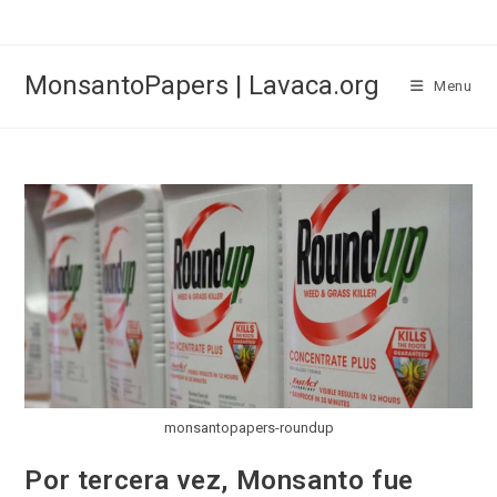
Skip
to
content
MonsantoPapers | Lavaca.org
Menu
monsantopapers-roundup
Por tercera vez, Monsanto fue