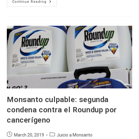
Por
Continue Reading
Tercera
Vez,
Monsanto
Fue
Declarado
Culpable
Por
Enfermar
A
Sabiendas
Del
Peligro
Monsanto culpable: segunda
condena contra el Roundup por
cancerígeno
Post
Post
March 20, 2019
Juicio a Monsanto