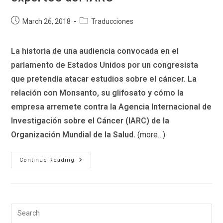
Post
Post
March 26, 2018
Traducciones
published:
category:
La historia de una audiencia convocada en el
parlamento de Estados Unidos por un congresista
que pretendía atacar estudios sobre el cáncer. La
relación con Monsanto, su glifosato y cómo la
empresa arremete contra la Agencia Internacional de
Investigación sobre el Cáncer (IARC) de la
Organización Mundial de la Salud.
(more…)
El
Continue Reading
Congreso
Corporativo:
Noticias
Falsas
Para
Desacreditar
A
Expertos
Del