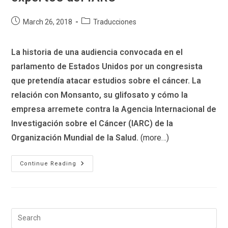
Post
Post
March 26, 2018
Traducciones
published:
category:
La historia de una audiencia convocada en el
parlamento de Estados Unidos por un congresista
que pretendía atacar estudios sobre el cáncer. La
relación con Monsanto, su glifosato y cómo la
empresa arremete contra la Agencia Internacional de
Investigación sobre el Cáncer (IARC) de la
Organización Mundial de la Salud.
(more…)
El
Continue Reading
Congreso
Corporativo:
Noticias
Falsas
Para
Desacreditar
A
Expertos
Del