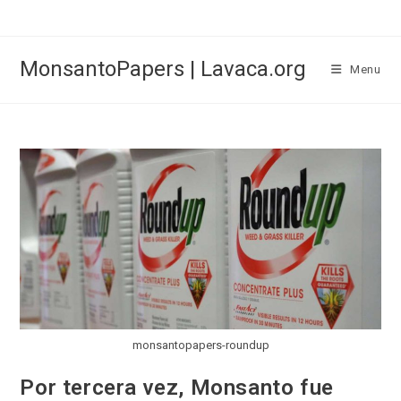
Skip
to
content
MonsantoPapers | Lavaca.org
Menu
monsantopapers-roundup
Por tercera vez, Monsanto fue