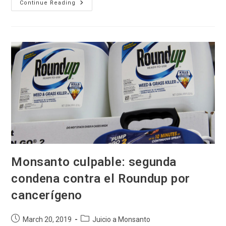
Por
Continue Reading
Tercera
Vez,
Monsanto
Fue
Declarado
Culpable
Por
Enfermar
A
Sabiendas
Del
Peligro
Monsanto culpable: segunda
condena contra el Roundup por
cancerígeno
Post
Post
March 20, 2019
Juicio a Monsanto