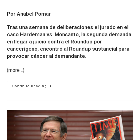
published:
category:
Por Anabel Pomar
Tras una semana de deliberaciones el jurado en el
caso Hardeman vs. Monsanto, la segunda demanda
en llegar a juicio contra el Roundup por
cancerígeno, encontró al Roundup sustancial para
provocar cáncer al demandante.
(more…)
Monsanto
Continue Reading
Culpable:
Segunda
Condena
Contra
El
Roundup
Por
Cancerígeno