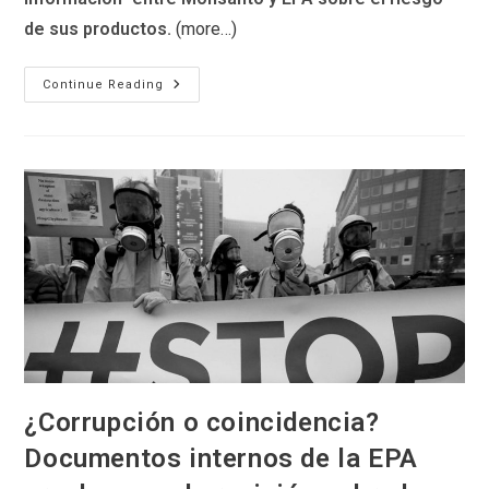
de sus productos.
(more…)
Oficial
Continue Reading
De
La
EPA,
Acusado
De
Ayudar
A
Monsanto
A
“cajonear”
Un
Estudio
Sobre
El
Riesgo
Cancerígeno
De
Sus
Productos
¿Corrupción o coincidencia?
Documentos internos de la EPA