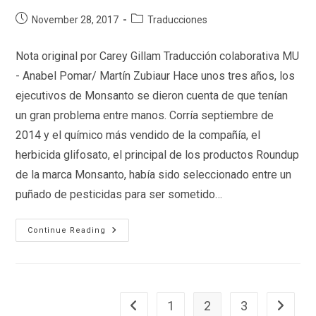
Post
Post
November 28, 2017
Traducciones
published:
category:
Nota original por Carey Gillam Traducción colaborativa MU
- Anabel Pomar/ Martín Zubiaur Hace unos tres años, los
ejecutivos de Monsanto se dieron cuenta de que tenían
un gran problema entre manos. Corría septiembre de
2014 y el químico más vendido de la compañía, el
herbicida glifosato, el principal de los productos Roundup
de la marca Monsanto, había sido seleccionado entre un
puñado de pesticidas para ser sometido…
Cómo
Continue Reading
Monsanto
Fabricó
La
Campaña
De
‘indignación’
Ante
1
2
3
Go to the previous page
Go to th
La