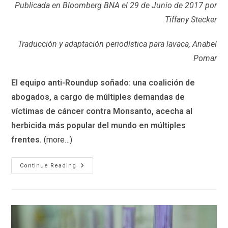
Publicada en Bloomberg BNA el 29 de Junio de 2017 p
or
Tiffany Stecker
Traducción y adaptación periodística para lavaca, Anabel
Pomar
El equipo anti-Roundup soñado: una coalición de
abogados, a cargo de múltiples demandas de
víctimas de cáncer contra Monsanto, acecha al
herbicida más popular del mundo en múltiples
frentes.
(more…)
Un
Continue Reading
Dream
Team
Contra
El
Roundup:
Los
Enemigos
De