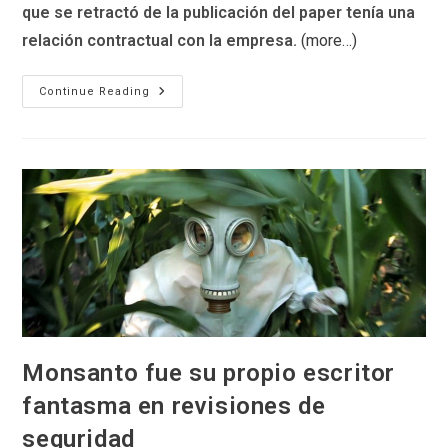
que se retractó de la publicación del paper tenía una
relación contractual con la empresa.
(more…)
Monsanto
Continue Reading
Al
Descubierto:
La
Campaña
Para
Lograr
La
Retractación
Del
Estudio
Séralini
Monsanto fue su propio escritor
fantasma en revisiones de
seguridad