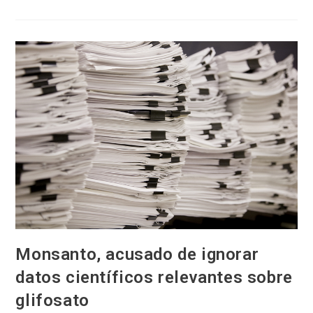
Que
Avaaz
Entregue
Todos
Los
Datos
De
Su
Campaña
En
Contra
De
La
Empresa
Monsanto, acusado de ignorar
datos científicos relevantes sobre
glifosato