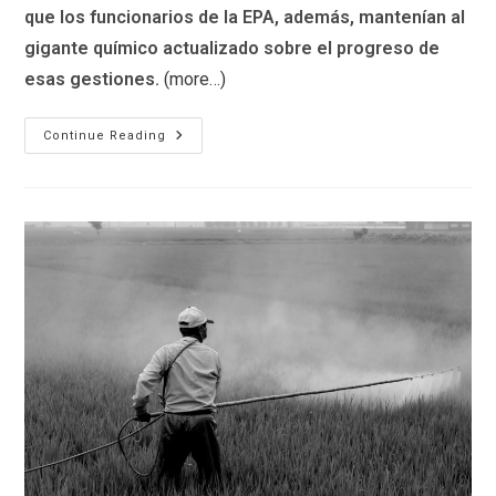
que los funcionarios de la EPA, además, mantenían al
gigante químico actualizado sobre el progreso de
esas gestiones.
(more…)
¿Corrupción
Continue Reading
O
Coincidencia?
Documentos
Internos
De
La
EPA
Prueban
Que
La
Revisión
Sobre
La
Seguridad
Del
Glifosato
Fue
Frenada
En
Coordinación
Con
Monsanto