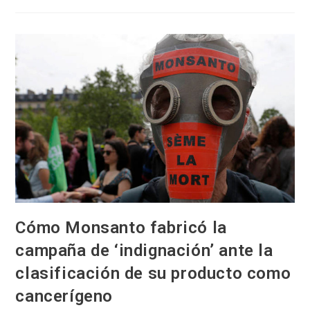
Mezclados:
La
EPA
Sobre
El
Roundup
De
Monsanto
Cómo Monsanto fabricó la
campaña de ‘indignación’ ante la
clasificación de su producto como
cancerígeno