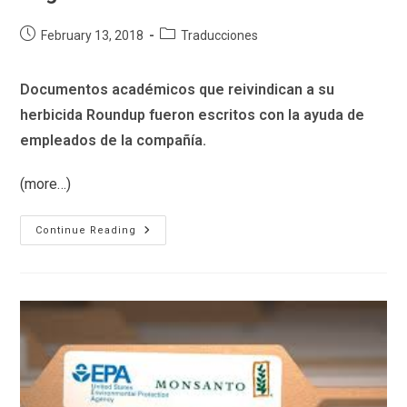
Post
Post
February 13, 2018
Traducciones
published:
category:
D
ocumentos académicos que reivindican a su
herbicida Roundup fueron escritos con la ayuda de
empleados de la compañía.
(more…)
Monsanto
Continue Reading
Fue
Su
Propio
Escritor
Fantasma
En
Revisiones
De
Seguridad