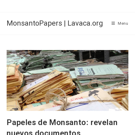
Skip
to
content
MonsantoPapers | Lavaca.org
Menu
Papeles de Monsanto: revelan
nuevos documentos